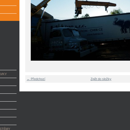
AVKY
← Předchozí
Zpět do složky
STÉMY