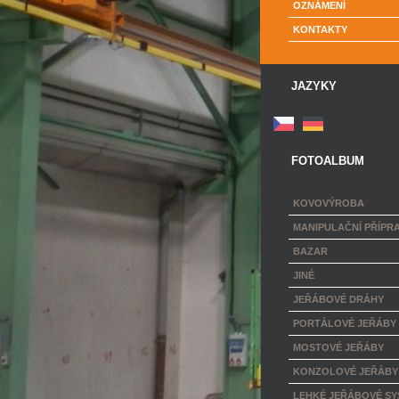
OZNÁMENÍ
KONTAKTY
JAZYKY
FOTOALBUM
KOVOVÝROBA
MANIPULAČNÍ PŘÍPR
BAZAR
JINÉ
JEŘÁBOVÉ DRÁHY
PORTÁLOVÉ JEŘÁBY
MOSTOVÉ JEŘÁBY
KONZOLOVÉ JEŘÁBY
LEHKÉ JEŘÁBOVÉ SY