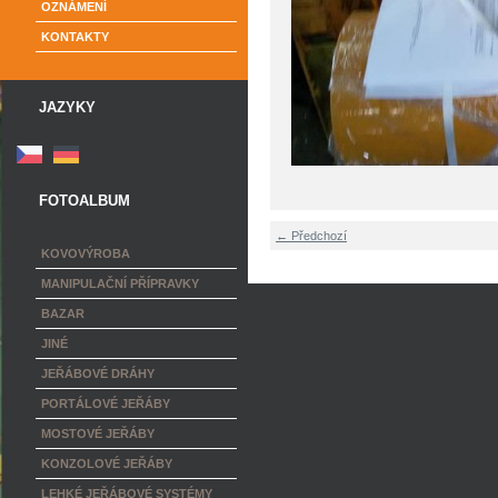
OZNÁMENÍ
KONTAKTY
JAZYKY
FOTOALBUM
← Předchozí
KOVOVÝROBA
MANIPULAČNÍ PŘÍPRAVKY
BAZAR
JINÉ
JEŘÁBOVÉ DRÁHY
PORTÁLOVÉ JEŘÁBY
MOSTOVÉ JEŘÁBY
KONZOLOVÉ JEŘÁBY
LEHKÉ JEŘÁBOVÉ SYSTÉMY