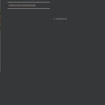
DREHSÄULENKRANE
© ONSERVIS