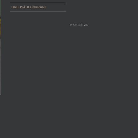
DREHSÄULENKRANE
© ONSERVIS