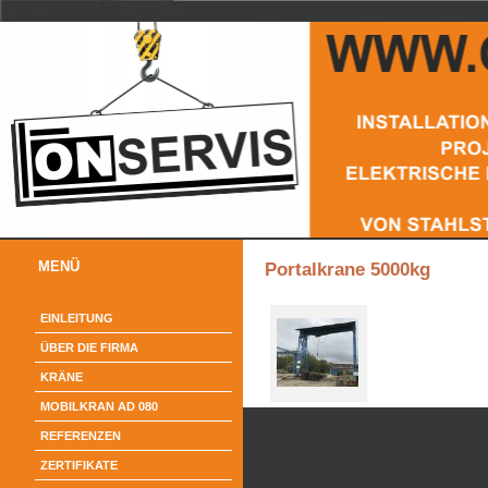
MENÜ
Portalkrane 5000kg
EINLEITUNG
ÜBER DIE FIRMA
KRÄNE
MOBILKRAN AD 080
REFERENZEN
ZERTIFIKATE